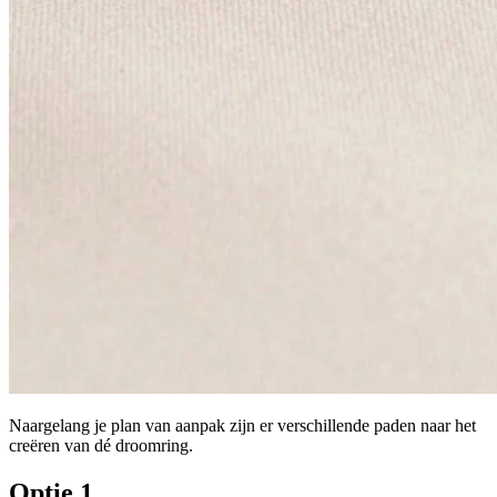
Naargelang je plan van aanpak zijn er verschillende paden naar het
creëren van dé droomring.
Optie 1