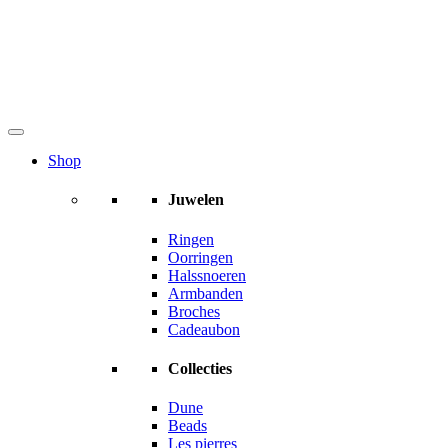
Shop
Juwelen
Ringen
Oorringen
Halssnoeren
Armbanden
Broches
Cadeaubon
Collecties
Dune
Beads
Les pierres